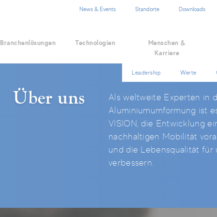
EN
DE
ZH
News & Events
Standorte
Downloads
Branchenlösungen
Technologien
Menschen &
Karriere
Leadership
Werte
Über uns
Als weltweite Experten in 
Aluminiumumformung ist e
VISION, die Entwicklung ei
nachhaltigen Mobilität vor
und die Lebensqualität für 
verbessern.