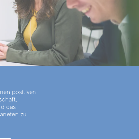
inen positiven
schaft,
nd das
aneten zu