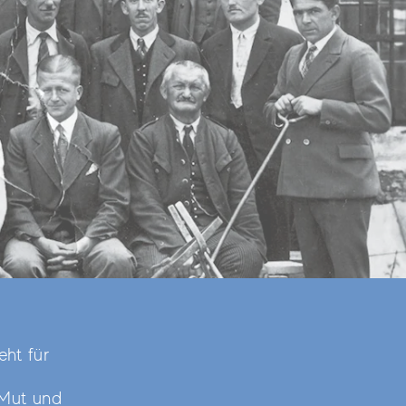
ht für
 Mut und