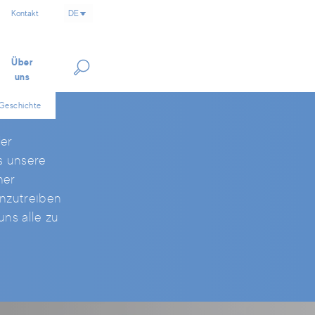
Kontakt
Über
uns
Geschichte
der
s unsere
ner
anzutreiben
uns alle zu