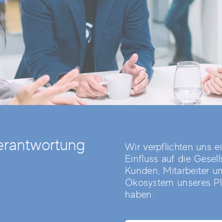
erantwortung
Wir verpflichten uns e
Einfluss auf die Gesell
Kunden, Mitarbeiter u
Ökosystem unseres Pl
haben.