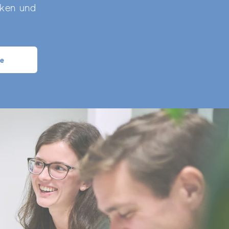
nken und
te